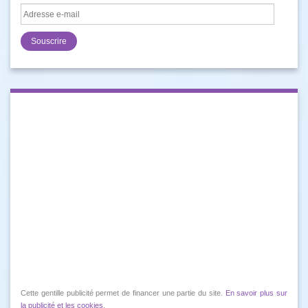
Adresse
e-
mail
Cette gentille publicité permet de financer une partie du site.
En savoir plus sur
la publicité et les cookies
.