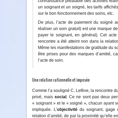
connaissance préalable des activités réalis
un soignant et un soigné, les tarifs affiché
sur le bon fonctionnement des soins, etc.
De plus, l’acte de paiement du soigné au
réaliser un soin gratuit) est une marque de 
payer le soignant, en général). Cet acte
rencontre a été atteint non dans la relat
Même les manifestations de gratitude du s
être prises pour des marques d’amitié, car
l’acte de soin.
Une relation rationnelle et imposée
Comme l’a souligné C. Lefève, la rencontre d
privé, mais
social
. Ce ne sont pas deux pers
« soignant » et le « soigné », chacun ayant s
impliquée. L’
objectivité
du soignant, gage d
relation d’amitié, de par la proximité qu’elle e