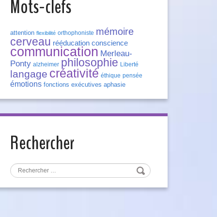
Mots-clefs
mémoire
attention
orthophoniste
flexibilité
cerveau
rééducation
conscience
communication
Merleau-
philosophie
Ponty
alzheimer
Liberté
créativité
langage
éthique
pensée
émotions
fonctions exécutives
aphasie
Rechercher