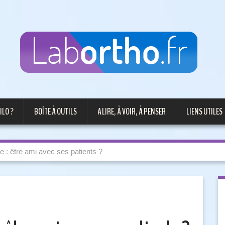
ILO ?
BOÎTE À OUTILS
A LIRE, À VOIR, À PENSER
LIENS UTILES
e : être ami avec ses patients ?