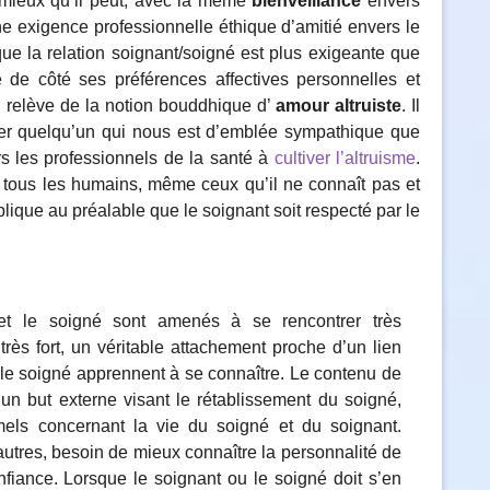
u mieux qu’il peut, avec la même
bienveillance
envers
une exigence professionnelle éthique d’amitié envers le
que la relation soignant/soigné est plus exigeante que
re de côté ses préférences affectives personnelles et
i relève de la notion bouddhique d’
amour altruiste
. Il
igner quelqu’un qui nous est d’emblée sympathique que
rs les professionnels de la santé à
cultiver l’altruisme
.
rs tous les humains, même ceux qu’il ne connaît pas et
plique au préalable que le soignant soit respecté par le
et le soigné sont amenés à se rencontrer très
très fort, un véritable attachement proche d’un lien
t le soigné apprennent à se connaître. Le contenu de
un but externe visant le rétablissement du soigné,
els concernant la vie du soigné et du soignant.
’autres, besoin de mieux connaître la personnalité de
onfiance. Lorsque le soignant ou le soigné doit s’en