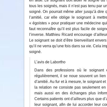
en aide. Le soignant doit aider le soigné d
tous les soignés, mais il n’est pas tenu par 
soigné. On pourrait même aller jusqu’à dire 
l’amitié, car elle oblige le soignant à mett
« égoïstes » pour pratiquer une médecine qu
faut reconnaître qu’il est plus facile de so
l’inverse. Matthieu Ricard encourage d’ailleu
Le soignant se doit d’être bienveillant enve
qu’il ne verra qu’une fois dans sa vie. Cela im
soigné.
L’avis de Labortho
Dans des professions où le soignant 
régulièrement, il se noue souvent un lien 
d’amitié. Au fur et à mesure, le soignant e
la relation ne consiste pas seulement en 
mais aussi en des échanges plus inform
Certains patients ont d’ailleurs plus que d
leur soignant, afin de lui accorder leur c