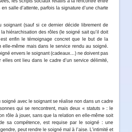
ées, les scripts sociaux relatifs à la rencontre entre
s en salle d’attente, parfois la signature d’une charte
 soignant (sauf si ce dernier décide librement de
la hiérarchisation des rôles (le soigné sait qu’il doit
 est enfin le témoignage concret que le but de la
ion elle-même mais dans le service rendu au soigné.
oigné envers le soignant (cadeaux…) ne doivent pas
 elles ont lieu dans le cadre d’un service délimité,
u soigné avec le soignant se réalise non dans un cadre
onnes qui se rencontrent, mais deux « statuts » : le
on rôle à jouer, sans que la relation en elle-même soit
e sa compétence, est requise par le soigné : une
ngendre, peut rendre le soigné mal à l’aise. L’intimité et