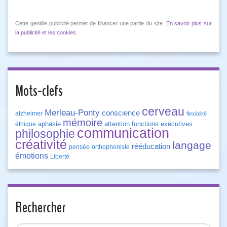
Cette gentille publicité permet de financer une partie du site.
En savoir plus sur
la publicité et les cookies
.
Mots-clefs
cerveau
Merleau-Ponty
conscience
alzheimer
flexibilité
mémoire
aphasie
attention
fonctions exécutives
éthique
communication
philosophie
créativité
langage
rééducation
pensée
orthophoniste
émotions
Liberté
Rechercher