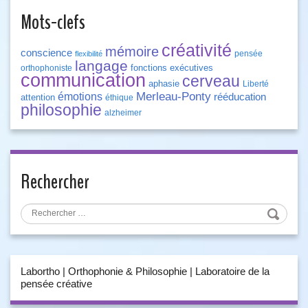
Mots-clefs
créativité
mémoire
conscience
pensée
flexibilité
langage
fonctions exécutives
orthophoniste
communication
cerveau
aphasie
Liberté
Merleau-Ponty
émotions
rééducation
attention
éthique
philosophie
alzheimer
Rechercher
Labortho | Orthophonie & Philosophie | Laboratoire de la
pensée créative