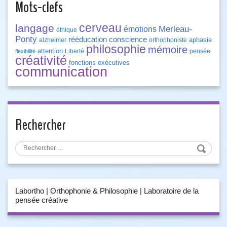
Mots-clefs
cerveau
langage
Merleau-
émotions
éthique
Ponty
rééducation
conscience
aphasie
alzheimer
orthophoniste
philosophie
mémoire
attention
Liberté
pensée
flexibilité
créativité
fonctions exécutives
communication
Rechercher
Labortho | Orthophonie & Philosophie | Laboratoire de la
pensée créative