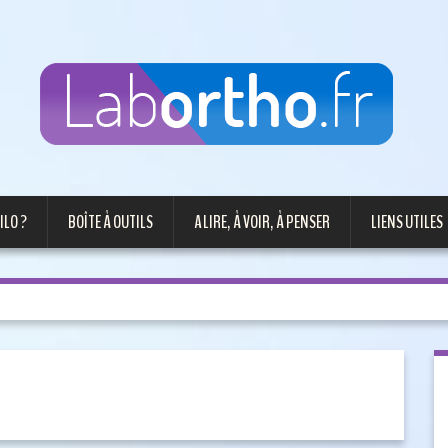
ILO ?
BOÎTE À OUTILS
A LIRE, À VOIR, À PENSER
LIENS UTILES