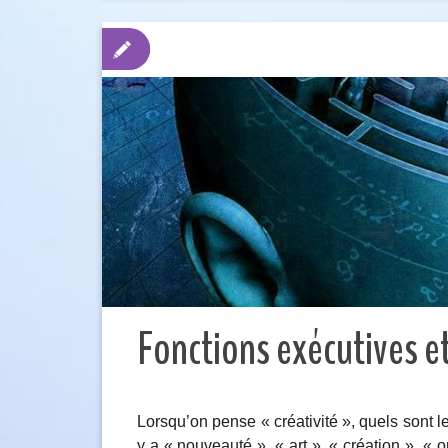
Fonctions exécutives et
Lorsqu’on pense « créativité », quels sont le
y a « nouveauté », « art », « création », « o