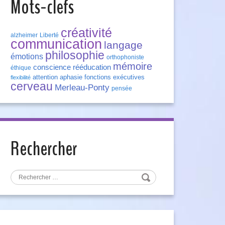
Mots-clefs
créativité
alzheimer
Liberté
communication
langage
philosophie
émotions
orthophoniste
mémoire
conscience
rééducation
éthique
attention
aphasie
fonctions exécutives
flexibilité
cerveau
Merleau-Ponty
pensée
Rechercher