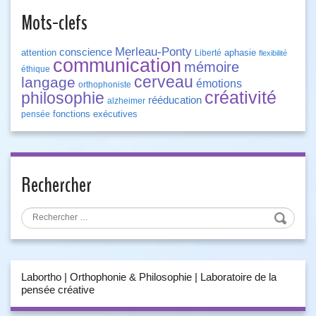
Mots-clefs
Merleau-Ponty
conscience
attention
aphasie
Liberté
flexibilité
communication
mémoire
éthique
cerveau
langage
émotions
orthophoniste
créativité
philosophie
rééducation
alzheimer
fonctions exécutives
pensée
Rechercher
Labortho | Orthophonie & Philosophie | Laboratoire de la
pensée créative