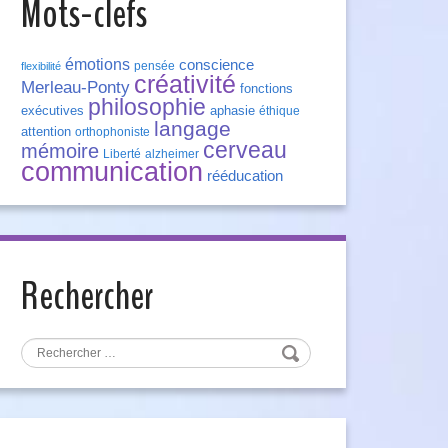
Mots-clefs
émotions
conscience
pensée
flexibilité
créativité
Merleau-Ponty
fonctions
philosophie
exécutives
aphasie
éthique
langage
attention
orthophoniste
cerveau
mémoire
Liberté
alzheimer
communication
rééducation
Rechercher