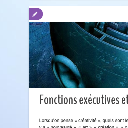
Fonctions exécutives et
Lorsqu’on pense « créativité », quels sont le
y a « nouveauté », « art », « création », « o