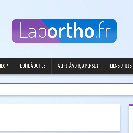
ILO ?
BOÎTE À OUTILS
A LIRE, À VOIR, À PENSER
LIENS UTILES