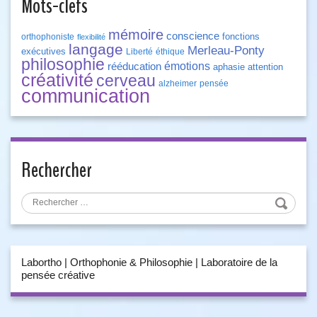
Mots-clefs
mémoire
conscience
fonctions
orthophoniste
flexibilité
langage
Merleau-Ponty
exécutives
Liberté
éthique
philosophie
émotions
rééducation
aphasie
attention
créativité
cerveau
alzheimer
pensée
communication
Rechercher
Labortho | Orthophonie & Philosophie | Laboratoire de la
pensée créative