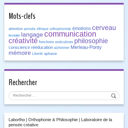
Mots-clefs
cerveau
émotions
attention
pensée
éthique
orthophoniste
communication
langage
flexibilité
créativité
philosophie
fonctions exécutives
Merleau-Ponty
conscience
rééducation
alzheimer
mémoire
aphasie
Liberté
Rechercher
Labortho | Orthophonie & Philosophie | Laboratoire de la
pensée créative