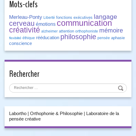
Mots-clefs
langage
Merleau-Ponty
fonctions exécutives
Liberté
communication
cerveau
émotions
créativité
mémoire
attention
alzheimer
orthophoniste
philosophie
rééducation
aphasie
éthique
pensée
flexibilité
conscience
Rechercher
Labortho | Orthophonie & Philosophie | Laboratoire de la
pensée créative