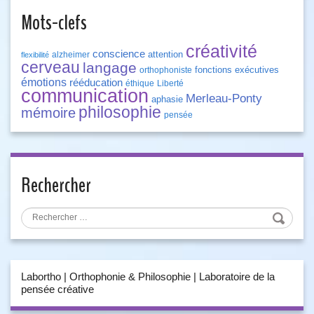
Mots-clefs
créativité
conscience
attention
alzheimer
flexibilité
cerveau
langage
fonctions exécutives
orthophoniste
émotions
rééducation
éthique
Liberté
communication
Merleau-Ponty
aphasie
philosophie
mémoire
pensée
Rechercher
Labortho | Orthophonie & Philosophie | Laboratoire de la
pensée créative