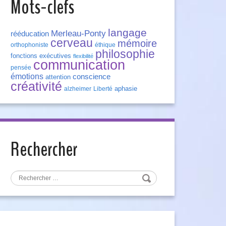
Mots-clefs
langage
Merleau-Ponty
rééducation
cerveau
mémoire
orthophoniste
éthique
philosophie
fonctions exécutives
flexibilité
communication
pensée
émotions
conscience
attention
créativité
aphasie
alzheimer
Liberté
Rechercher