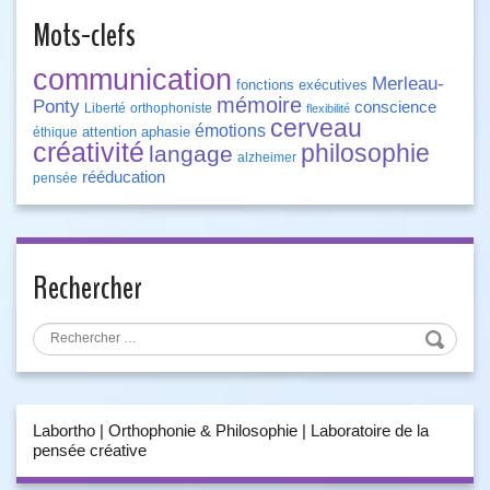
Mots-clefs
communication
Merleau-
fonctions exécutives
mémoire
Ponty
conscience
Liberté
orthophoniste
flexibilité
cerveau
émotions
attention
aphasie
éthique
créativité
philosophie
langage
alzheimer
rééducation
pensée
Rechercher
Labortho | Orthophonie & Philosophie | Laboratoire de la
pensée créative