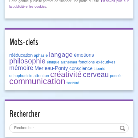
Cette gentille publicité permet de financer une partie du site.
En savoir plus sur
la publicité et les cookies
.
Mots-clefs
langage
émotions
rééducation
aphasie
philosophie
fonctions exécutives
éthique
alzheimer
mémoire
Merleau-Ponty
conscience
Liberté
créativité
cerveau
attention
orthophoniste
pensée
communication
flexibilité
Rechercher