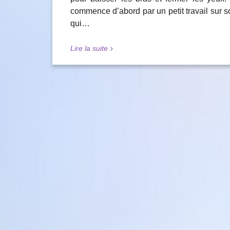
commence d’abord par un petit travail sur soi-
qui…
Lire la suite