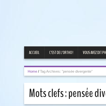
ACCUEIL
C’EST DE L’ORTHO !
VOUS AVEZ DIT PH
Home
/
Tag Archives: "pensée divergente"
Mots clefs :
pensée di