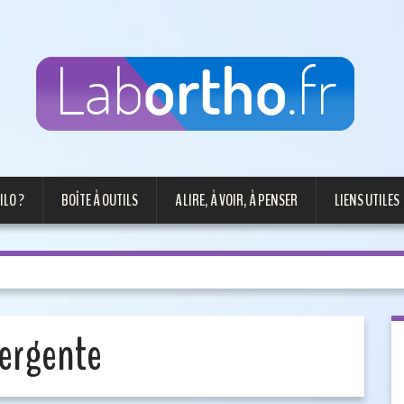
ILO ?
BOÎTE À OUTILS
A LIRE, À VOIR, À PENSER
LIENS UTILES
vergente