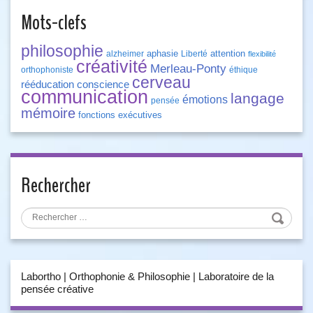
Mots-clefs
philosophie
aphasie
attention
alzheimer
Liberté
flexibilité
créativité
Merleau-Ponty
orthophoniste
éthique
cerveau
rééducation
conscience
communication
langage
émotions
pensée
mémoire
fonctions exécutives
Rechercher
Labortho | Orthophonie & Philosophie | Laboratoire de la
pensée créative