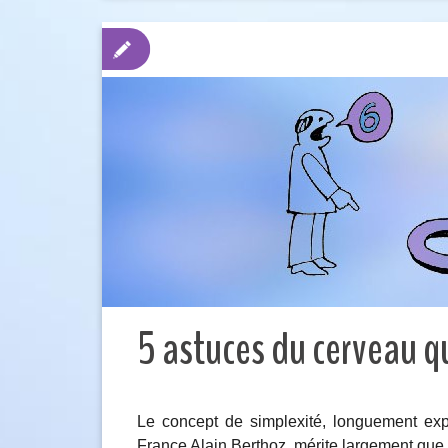
5 astuces du cerveau qui
Le concept de simplexité, longuement exp
France Alain Berthoz, mérite largement que