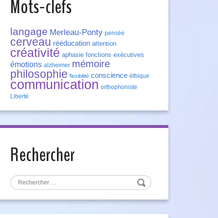
Mots-clefs
langage
Merleau-Ponty
pensée
cerveau
rééducation
attention
créativité
aphasie
fonctions exécutives
mémoire
émotions
alzheimer
philosophie
conscience
éthique
flexibilité
communication
orthophoniste
Liberté
Rechercher