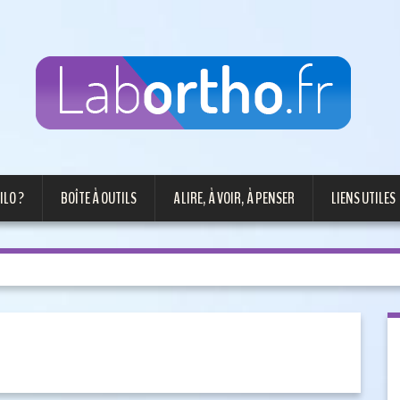
ILO ?
BOÎTE À OUTILS
A LIRE, À VOIR, À PENSER
LIENS UTILES