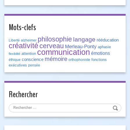
Mots-clefs
philosophie
langage
rééducation
Liberté
alzheimer
créativité
cerveau
Merleau-Ponty
aphasie
communication
émotions
attention
flexibilité
mémoire
conscience
fonctions
éthique
orthophoniste
exécutives
pensée
Rechercher