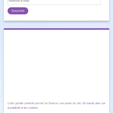
e-
mail
Cette gentille publicité permet de financer une partie du site.
En savoir plus sur
la publicité et les cookies
.