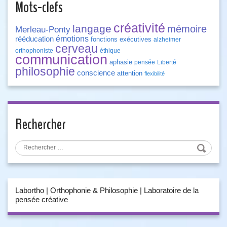
Mots-clefs
créativité
langage
mémoire
Merleau-Ponty
émotions
rééducation
fonctions exécutives
alzheimer
cerveau
orthophoniste
éthique
communication
aphasie
pensée
Liberté
philosophie
conscience
attention
flexibilité
Rechercher
Labortho | Orthophonie & Philosophie | Laboratoire de la
pensée créative