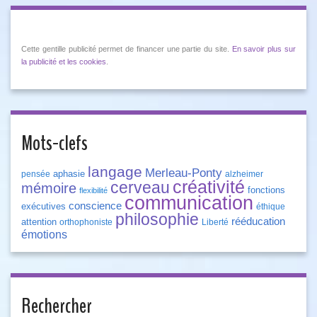
Cette gentille publicité permet de financer une partie du site.
En savoir plus sur
la publicité et les cookies
.
Mots-clefs
langage
Merleau-Ponty
aphasie
pensée
alzheimer
créativité
cerveau
mémoire
fonctions
flexibilité
communication
conscience
exécutives
éthique
philosophie
rééducation
attention
orthophoniste
Liberté
émotions
Rechercher