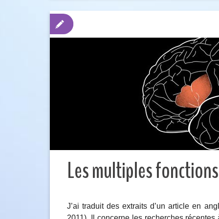
Les multiples fonctions
J’ai traduit des extraits d’un article en a
2011). Il concerne les recherches récentes à 