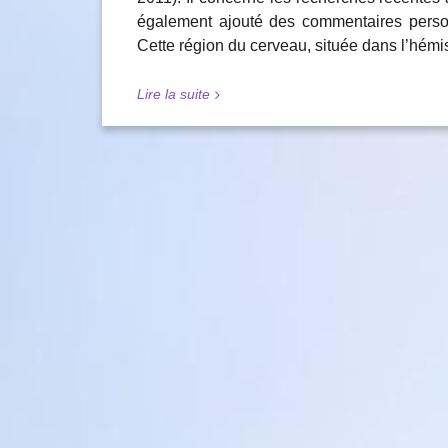
également ajouté des commentaires person
Cette région du cerveau, située dans l’hém
Lire la suite