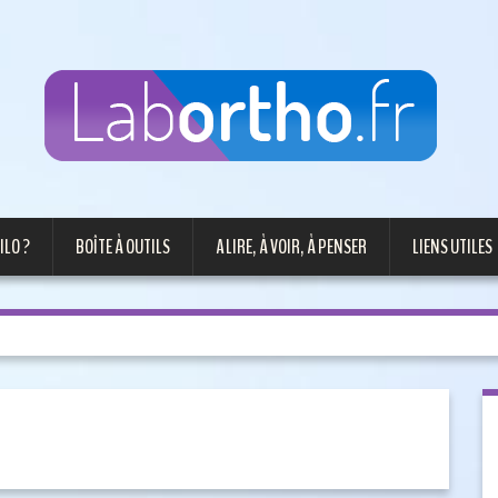
ILO ?
BOÎTE À OUTILS
A LIRE, À VOIR, À PENSER
LIENS UTILES