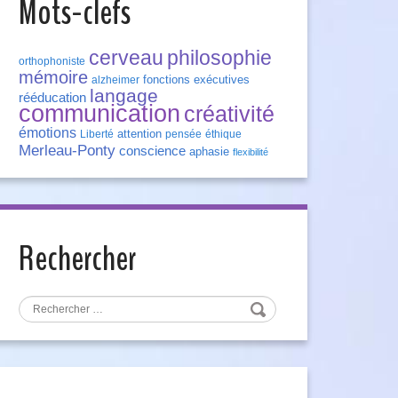
Mots-clefs
cerveau
philosophie
orthophoniste
mémoire
fonctions exécutives
alzheimer
langage
rééducation
communication
créativité
émotions
attention
Liberté
pensée
éthique
Merleau-Ponty
conscience
aphasie
flexibilité
Rechercher