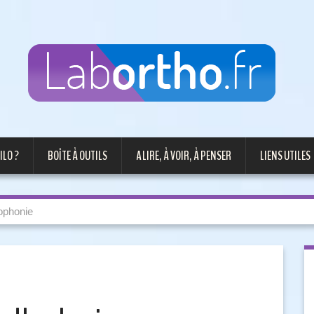
ILO ?
BOÎTE À OUTILS
A LIRE, À VOIR, À PENSER
LIENS UTILES
ophonie