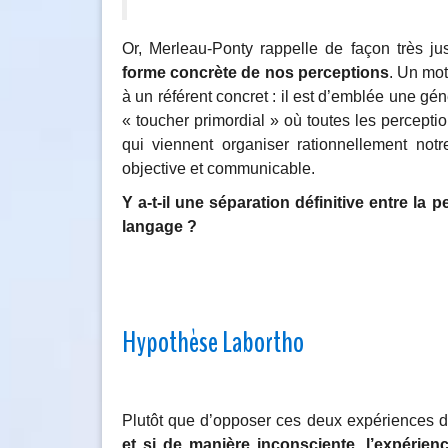
Or, Merleau-Ponty rappelle de façon très ju
forme concrète de nos perceptions
. Un mot
à un référent concret : il est d’emblée une géné
« toucher primordial » où toutes les percepti
qui viennent organiser rationnellement notr
objective et communicable.
Y a-t-il une séparation définitive entre la
langage ?
Hypothèse Labortho
Plutôt que d’opposer ces deux expériences de
et si de manière inconsciente, l’expérien