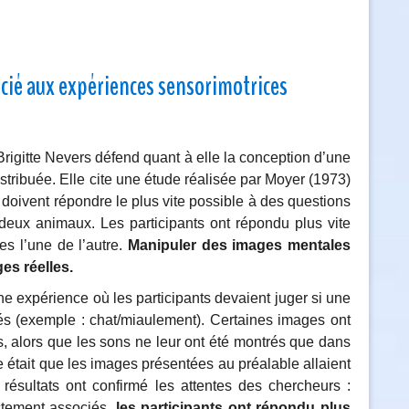
cié aux expériences sensorimotrices
rigitte Nevers défend quant à elle la conception d’une
tribuée. Elle cite une étude réalisée par Moyer (1973)
s doivent répondre le plus vite possible à des questions
e deux animaux. Les participants ont répondu plus vite
es l’une de l’autre.
Manipuler des images mentales
es réelles.
e expérience où les participants devaient juger si une
és (exemple : chat/miaulement). Certaines images ont
s, alors que les sons ne leur ont été montrés que dans
e était que les images présentées au préalable allaient
résultats ont confirmé les attentes des chercheurs :
ectement associés,
les participants ont répondu plus