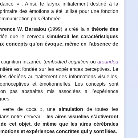
ance » . Ainsi, le larynx initialement destiné à la
n primaire des émotions a été utilisé pour une fonction
communication plus élaborée.
wrence W. Barsalou
(1999) a créé la
« théorie des
idée que le cerveau
simulerait
les caractéristiques
 aux concepts qu’on évoque, même en l’absence de
cognition incarnée (
embodied cognition
ou
grounded
entière est fondée sur les expériences perceptives. Le
les dédiées au traitement des informations visuelles,
 proprioceptives et émotionnelles. Les concepts sont
on pas abstraites mis associées à l’expérience
ques.
« verre de coca », une
simulation
de toutes les
 dans notre cerveau :
les aires visuelles s’activeront
de cet objet, de même que les aires cérébrales
émotions et expériences concrètes qui y sont liées.