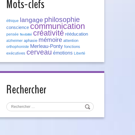
Mots-clefs
philosophie
langage
éthique
communication
conscience
créativité
rééducation
pensée
flexibilité
mémoire
aphasie
attention
alzheimer
Merleau-Ponty
fonctions
orthophoniste
cerveau
émotions
exécutives
Liberté
Rechercher