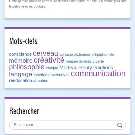
Cette gentille publicité permet de financer une partie du site.
En savoir plus sur
la publicité et les cookies
.
Mots-clefs
cerveau
conscience
aphasie
alzheimer
orthophoniste
créativité
mémoire
pensée
Liberté
flexibilité
philosophie
Merleau-Ponty
émotions
éthique
communication
langage
fonctions exécutives
rééducation
attention
Rechercher