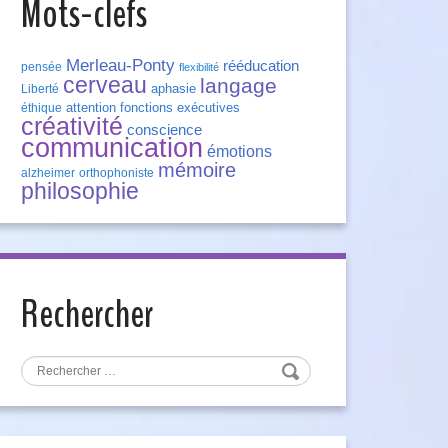
Mots-clefs
Merleau-Ponty
rééducation
pensée
flexibilité
cerveau
langage
aphasie
Liberté
attention
fonctions exécutives
éthique
créativité
conscience
communication
émotions
mémoire
alzheimer
orthophoniste
philosophie
Rechercher