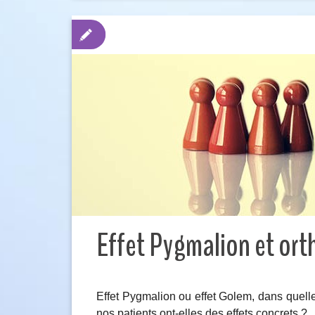
Effet Pygmalion et or
Effet Pygmalion ou effet Golem, dans quell
nos patients ont-elles des effets concrets ?