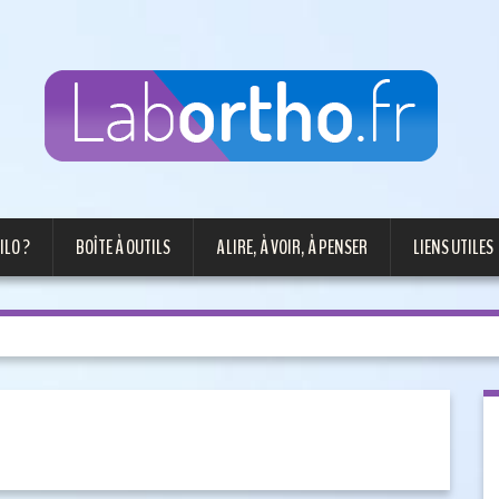
ILO ?
BOÎTE À OUTILS
A LIRE, À VOIR, À PENSER
LIENS UTILES