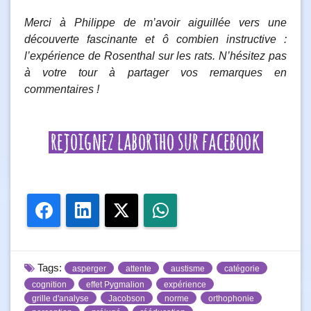
Merci à Philippe de m’avoir aiguillée vers une
découverte fascinante et ô combien instructive :
l’expérience de Rosenthal sur les rats. N’hésitez pas
à votre tour à partager vos remarques en
commentaires !
Facebook
LinkedIn
Twitter
WhatsApp
Tags:
asperger
attente
austisme
catégorie
cognition
effet Pygmalion
expérience
grille d'analyse
Jacobson
norme
orthophonie