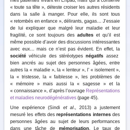
mes patientes vivant en Ehpad, mais qui a conservé
« toute sa tête », déteste croiser les autres résidents
dans la salle à manger. Pour elle, ils sont tous
« retombés en enfance », délirants, gagas… J’essaie
de lui expliquer que malgré leur maladie et leur
fragilité, ce sont toujours des
adultes
et qu’il est
même possible d’avoir des discussions intéressantes
avec eux… mais ce n’est pas évident. En effet, la
société
véhicule des stéréotypes
négatifs
assez
bien ancrés au sujet des personnes âgées, entre
autres la « maladie », la « lenteur », l’ « isolement »,
la « tristesse, la « faiblesse », les problèmes de
« mémoire » mais aussi la « sagesse » et la
« connaissance », d’après l’ouvrage
Représentations
et maladies neurodégénératives
(page 45).
Une expérience (Sindi
et al
., 2013) a justement
mesuré les effets des
représentations internes
des
personnes âgées au sujet de leurs performances
dans une tâche de
mémorisation
. Le taux de