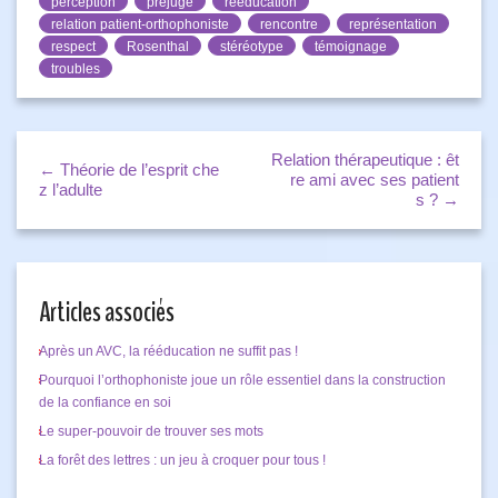
perception
préjugé
rééducation
relation patient-orthophoniste
rencontre
représentation
respect
Rosenthal
stéréotype
témoignage
troubles
Relation thérapeutique : êt
← Théorie de l’esprit che
re ami avec ses patient
z l’adulte
s ? →
Articles associés
Après un AVC, la rééducation ne suffit pas !
Pourquoi l’orthophoniste joue un rôle essentiel dans la construction
de la confiance en soi
Le super-pouvoir de trouver ses mots
La forêt des lettres : un jeu à croquer pour tous !