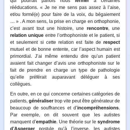
qui pourrait parfois nous
fermer
à certaines
rééducations. « Je ne me sens pas assez à l’aise,
et/ou formé(e) pour faire de la voix, du bégaiement
… » . A mon sens, la prise en charge en orthophonie,
c’est avant tout une histoire, une
rencontre
, une
relation unique
entre l’orthophoniste et le patient, si
et seulement si cette relation est faite de
respect
mutuel et de bonne entente, car l’aspect humain est
primordial. J’ai même entendu dire qu’un patient
avaient fait changer d’avis une orthophoniste sur le
fait de prendre en charge un type de pathologie
qu’elle préférait auparavant déléguer à ses
collègues.
En outre, en ce qui concerne certaines catégories de
patients,
généraliser
trop vite peut être générateur de
beaucoup de souffrances et d’
incompréhensions
.
Par exemple, on dit souvent que les autistes
manquent d’
empathie
. Une théorie sur le
syndrome
d’Asperger
postule qu’à l’inverse, les autistes