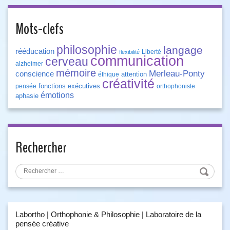
Mots-clefs
philosophie
langage
rééducation
Liberté
flexibilité
communication
cerveau
alzheimer
mémoire
Merleau-Ponty
conscience
attention
éthique
créativité
fonctions exécutives
pensée
orthophoniste
émotions
aphasie
Rechercher
Labortho | Orthophonie & Philosophie | Laboratoire de la
pensée créative