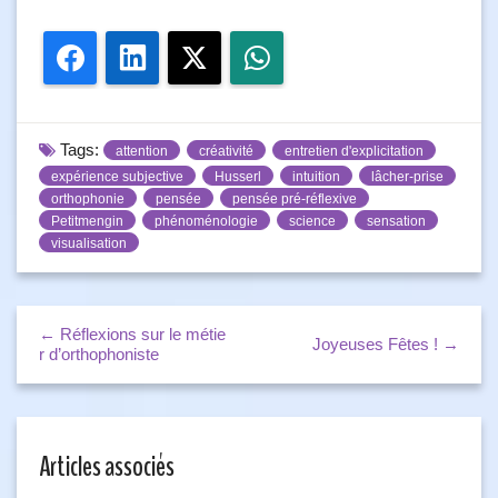
Facebook
LinkedIn
Twitter
WhatsApp
Tags:
attention
créativité
entretien d'explicitation
expérience subjective
Husserl
intuition
lâcher-prise
orthophonie
pensée
pensée pré-réflexive
Petitmengin
phénoménologie
science
sensation
visualisation
← Réflexions sur le métie
Joyeuses Fêtes ! →
r d’orthophoniste
Articles associés