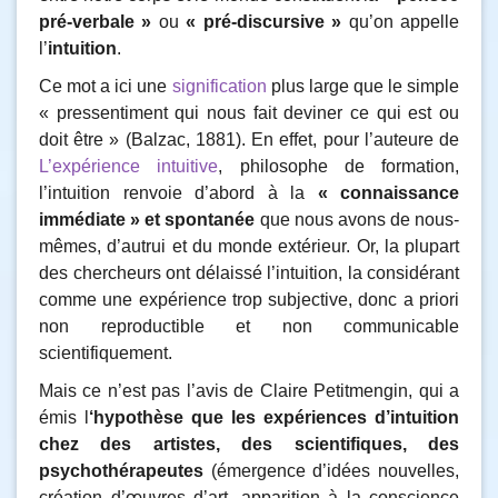
pré-verbale »
ou
« pré-discursive »
qu’on appelle
l’
intuition
.
Ce mot a ici une
signification
plus large que le simple
« pressentiment qui nous fait deviner ce qui est ou
doit être » (Balzac, 1881). En effet, pour l’auteure de
L’expérience intuitive
, philosophe de formation,
l’intuition renvoie d’abord à la
« connaissance
immédiate » et spontanée
que nous avons de nous-
mêmes, d’autrui et du monde extérieur. Or, la plupart
des chercheurs ont délaissé l’intuition, la considérant
comme une expérience trop subjective, donc a priori
non reproductible et non communicable
scientifiquement.
Mais ce n’est pas l’avis de Claire Petitmengin, qui a
émis l
‘hypothèse que les expériences d’intuition
chez des artistes, des scientifiques, des
psychothérapeutes
(émergence d’idées nouvelles,
création d’œuvres d’art, apparition à la conscience