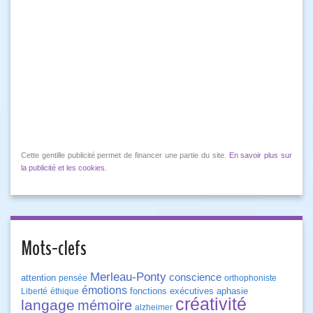
Cette gentille publicité permet de financer une partie du site.
En savoir plus sur
la publicité et les cookies
.
Mots-clefs
Merleau-Ponty
conscience
attention
pensée
orthophoniste
émotions
fonctions exécutives
aphasie
Liberté
éthique
créativité
langage
mémoire
alzheimer