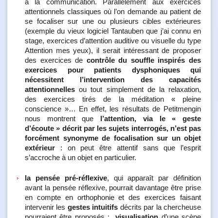
à la communication. Parallèlement aux exercices
attentionnels classiques où l’on demande au patient de
se focaliser sur une ou plusieurs cibles extérieures
(exemple du vieux logiciel Tantauben que j’ai connu en
stage, exercices d’attention auditive ou visuelle du type
Attention mes yeux), il serait intéressant de proposer
des exercices de
contrôle du souffle inspirés des
exercices pour patients dysphoniques qui
nécessitent l’intervention des capacités
attentionnelles
ou tout simplement de la relaxation,
des exercices tirés de la méditation « pleine
conscience »… En effet, les résultats de Petitmengin
nous montrent que
l’attention, via le « geste
d’écoute » décrit par les sujets interrogés, n’est pas
forcément synonyme de focalisation sur un objet
extérieur
: on peut être attentif sans que l’esprit
s’accroche à un objet en particulier.
la pensée pré-réflexive
, qui apparaît par définition
avant la pensée réflexive, pourrait davantage être prise
en compte en orthophonie et des exercices faisant
intervenir les
gestes intuitifs
décrits par la chercheuse
pourraient être proposés :
visualisation
d’une scène