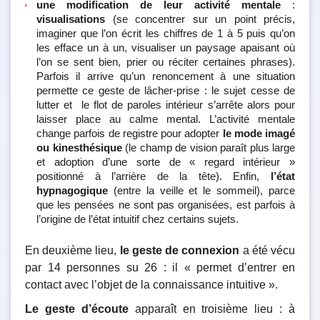
une modification de leur activité mentale
:
visualisations
(se concentrer sur un point précis,
imaginer que l’on écrit les chiffres de 1 à 5 puis qu’on
les efface un à un, visualiser un paysage apaisant où
l’on se sent bien, prier ou réciter certaines phrases).
Parfois il arrive qu’un renoncement à une situation
permette ce geste de lâcher-prise : le sujet cesse de
lutter et le flot de paroles intérieur s’arrête alors pour
laisser place au calme mental. L’activité mentale
change parfois de registre pour adopter
le mode imagé
ou kinesthésique
(le champ de vision paraît plus large
et adoption d’une sorte de « regard intérieur »
positionné à l’arrière de la tête). Enfin,
l’état
hypnagogique
(entre la veille et le sommeil), parce
que les pensées ne sont pas organisées, est parfois à
l’origine de l’état intuitif chez certains sujets.
En deuxième lieu,
le geste de connexion
a été vécu
par 14 personnes su 26 : il « permet d’entrer en
contact avec l’objet de la connaissance intuitive ».
Le geste d’écoute
apparaît en troisième lieu : à