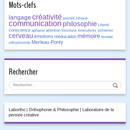
Mots-clefs
créativité
langage
pensée
éthique
communication
philosophie
Liberté
conscience
aphasie
attention
fonctions exécutives
alzheimer
cerveau
mémoire
émotions
rééducation
flexibilité
Merleau-Ponty
orthophoniste
Rechercher
Labortho | Orthophonie & Philosophie | Laboratoire de la
pensée créative