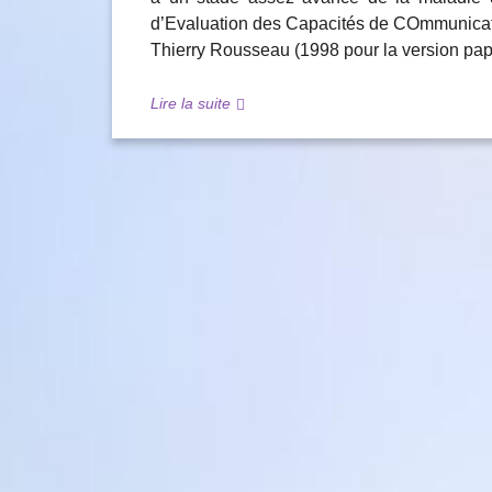
d’Evaluation des Capacités de COmmunicatio
Thierry Rousseau (1998 pour la version papi
Lire la suite