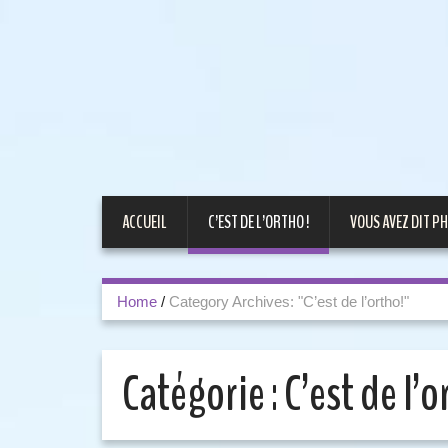
ACCUEIL
C’EST DE L’ORTHO !
VOUS AVEZ DIT PH
Home
/
Category Archives: "C’est de l’ortho!"
Catégorie :
C’est de l’o