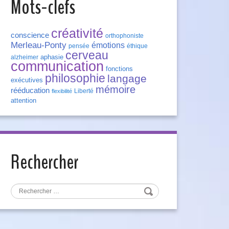
Mots-clefs
créativité
conscience
orthophoniste
Merleau-Ponty
émotions
pensée
éthique
cerveau
aphasie
alzheimer
communication
fonctions
philosophie
langage
exécutives
mémoire
rééducation
Liberté
flexibilité
attention
Rechercher