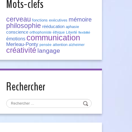
Mots-clefs
cerveau
mémoire
fonctions exécutives
philosophie
rééducation
aphasie
conscience
orthophoniste
éthique
Liberté
flexibilité
communication
émotions
Merleau-Ponty
attention
pensée
alzheimer
créativité
langage
Rechercher