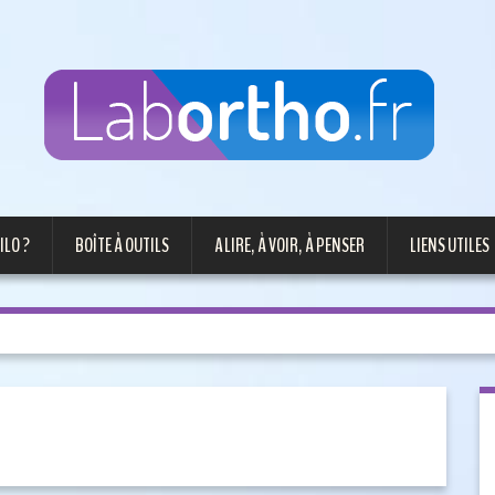
ILO ?
BOÎTE À OUTILS
A LIRE, À VOIR, À PENSER
LIENS UTILES