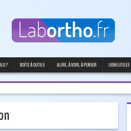
ILO ?
BOÎTE À OUTILS
A LIRE, À VOIR, À PENSER
LIENS UTILES
ion