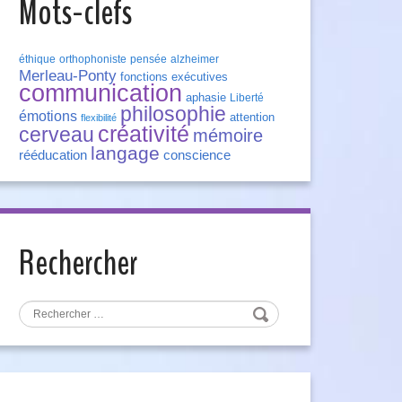
Mots-clefs
éthique
orthophoniste
pensée
alzheimer
Merleau-Ponty
fonctions exécutives
communication
aphasie
Liberté
philosophie
émotions
attention
flexibilité
créativité
cerveau
mémoire
langage
rééducation
conscience
Rechercher