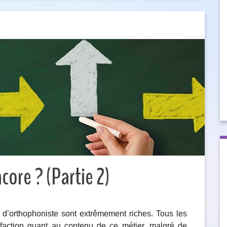
ore ? (Partie 2)
er d’orthophoniste sont extrêmement riches. Tous les
isfaction quant au contenu de ce métier, malgré de