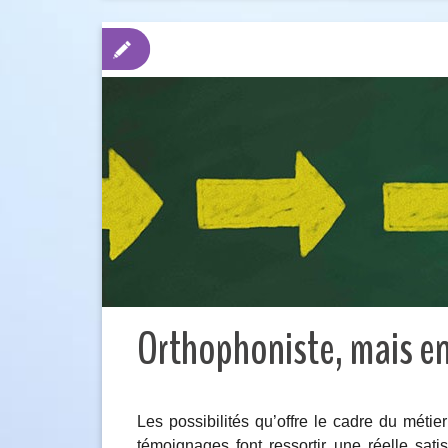
Orthophoniste, mais enc
Les possibilités qu’offre le cadre du méti
témoignages font ressortir une réelle sat