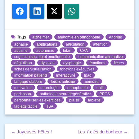
Facebook
LinkedIn
Twitter
WhatsApp
Tags:
alzheimer
anatomie en orthophonie
Android
aphasie
applications
articulation
attention
autisme
autonomie
bilan
CAA
cognition sociale et émotionnelle
communication alternative
déglutition
dyslexie
dysphagie
émotions
fiches
fiches de visualisation
fonctions exécutives
information patients
interactivité
Ipad
langage élaboré
loisirs autisme
mémoire
motivation
neurologie
orthophonie
outil
parkinson
pathologie neurodégénérative
PECS
personnaliser les exercices
plaisir
tablette
tablette tactile
TSA
← Joyeuses Fêtes !
Les 7 clés du bonheur →