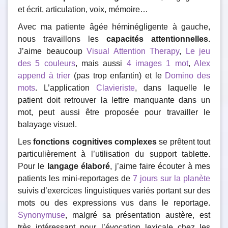
et écrit, articulation, voix, mémoire…
Avec ma patiente âgée héminégligente à gauche,
nous travaillons les
capacités attentionnelles
.
J’aime beaucoup
Visual Attention Therapy
,
Le jeu
des 5 couleurs
, mais aussi
4 images 1 mot
,
Alex
append à trier
(pas trop enfantin) et le
Domino des
mots
. L’application
Clavieriste
, dans laquelle le
patient doit retrouver la lettre manquante dans un
mot, peut aussi être proposée pour travailler le
balayage visuel.
Les
fonctions cognitives complexes
se prêtent tout
particulièrement à l’utilisation du support tablette.
Pour le
langage élaboré
, j’aime faire écouter à mes
patients les mini-reportages de
7 jours sur la planète
suivis d’exercices linguistiques variés portant sur des
mots ou des expressions vus dans le reportage.
Synonymuse
, malgré sa présentation austère, est
très intéressant pour l’évocation lexicale chez les