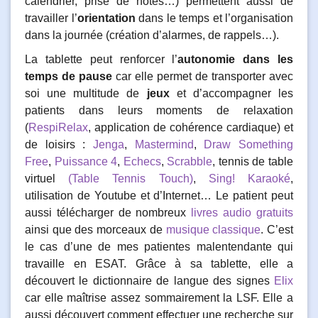
calendrier, prise de notes…) permettent aussi de
travailler l’
orientation
dans le temps et l’organisation
dans la journée (création d’alarmes, de rappels…).
La tablette peut renforcer l’
autonomie dans les
temps de pause
car elle permet de transporter avec
soi une multitude de
jeux
et d’accompagner les
patients dans leurs moments de relaxation
(
RespiRelax
, application de cohérence cardiaque) et
de loisirs :
Jenga
,
Mastermind
,
Draw Something
Free
,
Puissance 4
,
Echecs
,
Scrabble
, tennis de table
virtuel
(Table Tennis Touch)
,
Sing! Karaoké
,
utilisation de Youtube et d’Internet… Le patient peut
aussi télécharger de nombreux
livres audio gratuits
ainsi que des morceaux de
musique classique
. C’est
le cas d’une de mes patientes malentendante qui
travaille en ESAT. Grâce à sa tablette, elle a
découvert le dictionnaire de langue des signes
Elix
car elle maîtrise assez sommairement la LSF. Elle a
aussi découvert comment effectuer une recherche sur