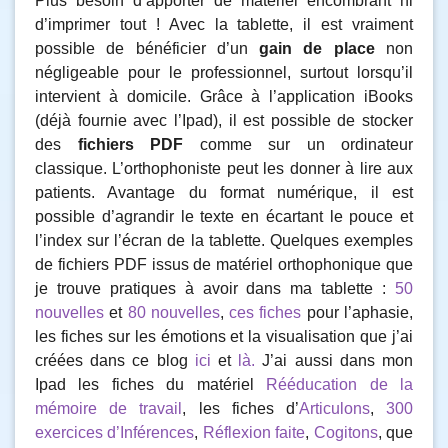
Plus besoin d’apporter de matériel encombrant ni
d’imprimer tout ! Avec la tablette, il est vraiment
possible de bénéficier d’un
gain de place
non
négligeable pour le professionnel, surtout lorsqu’il
intervient à domicile. Grâce à l’application iBooks
(déjà fournie avec l’Ipad), il est possible de stocker
des
fichiers PDF
comme sur un ordinateur
classique. L’orthophoniste peut les donner à lire aux
patients. Avantage du format numérique, il est
possible d’agrandir le texte en écartant le pouce et
l’index sur l’écran de la tablette. Quelques exemples
de fichiers PDF issus de matériel orthophonique que
je trouve pratiques à avoir dans ma tablette :
50
nouvelles
et
80 nouvelles
,
ces fiches
pour l’aphasie,
les fiches sur les émotions et la visualisation que j’ai
créées dans ce blog
ici
et
là.
J’ai aussi dans mon
Ipad les fiches du matériel
Rééducation de la
mémoire de travail
, les fiches d’
Articulons
,
300
exercices d’Inférences
,
Réflexion faite
,
Cogitons
, que