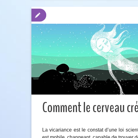
Comment le cerveau cr
La vicariance est le constat d’une loi scien
est mobile, changeant, capable de trouver de