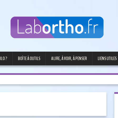
ILO ?
BOÎTE À OUTILS
A LIRE, À VOIR, À PENSER
LIENS UTILES