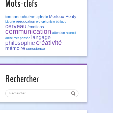
Mots-clefs
Merleau-Ponty
fonctions exécutives
aphasie
rééducation
Liberté
orthophoniste
éthique
cerveau
émotions
communication
attention
flexibilité
langage
alzheimer
pensée
créativité
philosophie
mémoire
conscience
Rechercher