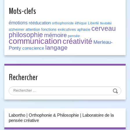
Mots-clefs
émotions
rééducation
orthophoniste
éthique
Liberté
flexibilité
cerveau
attention
fonctions exécutives
aphasie
alzheimer
philosophie
mémoire
pensée
communication
créativité
Merleau-
langage
Ponty
conscience
Rechercher
Labortho | Orthophonie & Philosophie | Laboratoire de la
pensée créative