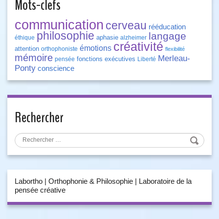
Mots-clefs
communication
cerveau
rééducation
philosophie
langage
aphasie
éthique
alzheimer
créativité
émotions
attention
orthophoniste
flexibilité
mémoire
Merleau-
fonctions exécutives
pensée
Liberté
Ponty
conscience
Rechercher
Labortho | Orthophonie & Philosophie | Laboratoire de la
pensée créative