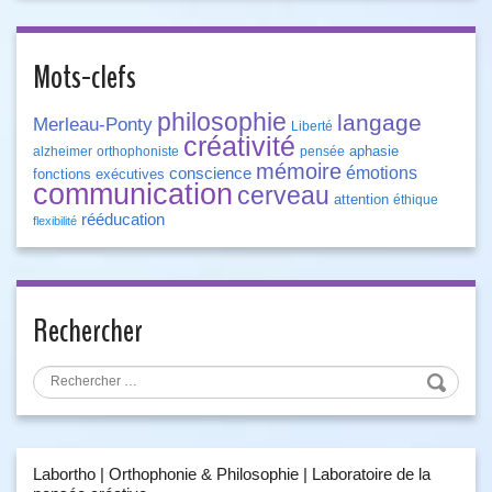
Mots-clefs
philosophie
langage
Merleau-Ponty
Liberté
créativité
aphasie
alzheimer
orthophoniste
pensée
mémoire
émotions
conscience
fonctions exécutives
communication
cerveau
attention
éthique
rééducation
flexibilité
Rechercher
Labortho | Orthophonie & Philosophie | Laboratoire de la