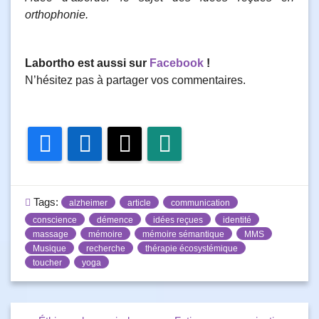
orthophonie.
Labortho est aussi sur
Facebook
!
N’hésitez pas à partager vos commentaires.
Facebook
LinkedIn
Twitter
WhatsApp
Tags:
alzheimer
article
communication
conscience
démence
idées reçues
identité
massage
mémoire
mémoire sémantique
MMS
Musique
recherche
thérapie écosystémique
toucher
yoga