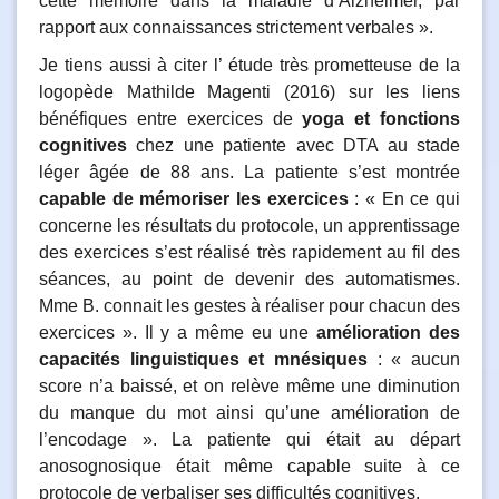
cette mémoire dans la maladie d’Alzheimer, par
rapport aux connaissances strictement verbales ».
Je tiens aussi à citer l’ étude très prometteuse de la
logopède Mathilde Magenti (2016) sur les liens
bénéfiques entre exercices de
yoga et fonctions
cognitives
chez une patiente avec DTA au stade
léger âgée de 88 ans. La patiente s’est montrée
capable de mémoriser les exercices
: « En ce qui
concerne les résultats du protocole, un apprentissage
des exercices s’est réalisé très rapidement au fil des
séances, au point de devenir des automatismes.
Mme B. connait les gestes à réaliser pour chacun des
exercices ». Il y a même eu une
amélioration des
capacités linguistiques et mnésiques
: « aucun
score n’a baissé, et on relève même une diminution
du manque du mot ainsi qu’une amélioration de
l’encodage ». La patiente qui était au départ
anosognosique était même capable suite à ce
protocole de verbaliser ses difficultés cognitives.