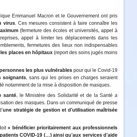
ublique Emmanuel Macron et le Gouvernement ont pris
u virus
. Ces mesures consistent à faire connaître les
 maximum
(fermeture des écoles et universités, appel à
treprises, appel à limiter les déplacements dans les
emblements, fermetures des lieux non indispensables
r les places en hôpitaux
(report des soins jugés moins
 personnes les plus vulnérables
pour qui le Covid-19
s soignants
, sans qui les prises en charges seraient
écidé notamment de la mise à disposition de masques.
e santé
, le Ministère des Solidarité et de la Santé a
ilisation des masques. Dans un communiqué de presse
d’
une stratégie de gestion et d’utilisation maîtrisée
doit
« bénéficier prioritairement aux professionnels
 patients COVID-19
(…) ainsi qu’aux services d’aide