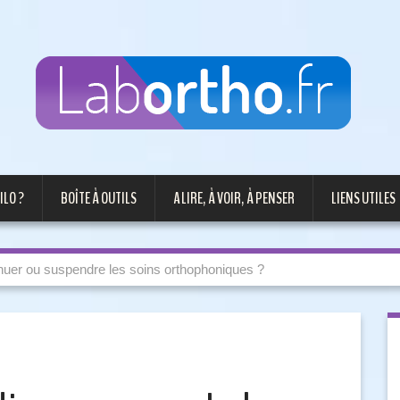
ILO ?
BOÎTE À OUTILS
A LIRE, À VOIR, À PENSER
LIENS UTILES
tinuer ou suspendre les soins orthophoniques ?