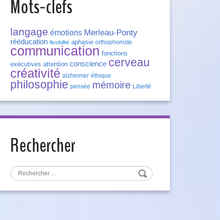
Mots-clefs
langage
Merleau-Ponty
émotions
rééducation
aphasie
orthophoniste
flexibilité
communication
fonctions
cerveau
conscience
exécutives
attention
créativité
alzheimer
éthique
philosophie
mémoire
pensée
Liberté
Rechercher